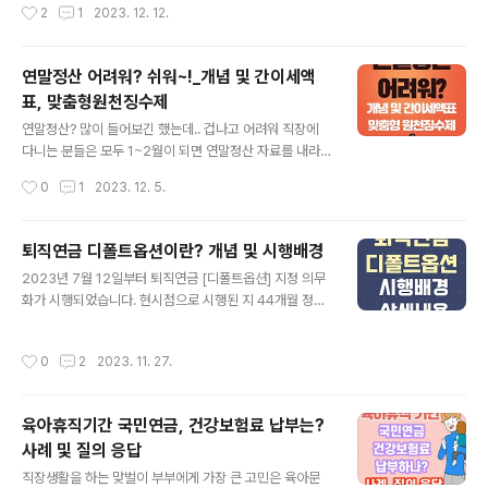
작성시간
2
1
2023. 12. 12.
이 헷갈리고 어려움이 느껴집니다. 인적공제 부분은 개정
아니라 보너스를 받도록 똑똑한 소비를 신경 써야 하는 사
이 되더라도 크게 변동되는 부분이 없어 왔습니다. 한 번만
람이 22천만 명이 되는 것입니다...
잘 알아두면 앞으로 연말정산 진행할 때 제법 도움이 될 거
연말정산 어려워? 쉬워~!_개념 및 간이세액
라 생각합니다. ^^ 연말정산에서 인적공제가 도대체 뭐
표, 맞춤형원천징수제
야?? 인적공제(人的控除) 딱 [한자(漢字)]로만 살펴보면
글 내용
사람에 대해 뭘 빼준다네요? 연말정산에서의 [인적공제
연말정산? 많이 들어보긴 했는데.. 겁나고 어려워 직장에
(人的控除)]라는 것은 내가 벌어드린 총 종합소득금액에
다니는 분들은 모두 1~2월이 되면 연말정산 자료를 내라
서 내가 부양하고 있는 가족에 대해 1인당 150만원을 빼서
는 관련 부서의 담당자로부터 안내를 받습니다. 근데 사회
작성시간
0
1
2023. 12. 5.
총 과세표준 금액을 낮춰주는 ..
초년생이나, 혹은 직장생활을 오래 하신 분들도 1년에 한
번 하는 이 연말정산이 정확하게 무엇인지 모르거나 피상
적으로만 알고 있어서 할 때마다 헷갈리고, 그렇다고 물어
퇴직연금 디폴트옵션이란? 개념 및 시행배경
보기도 좀 창피한 것 같아 담당자가 내라는 것들만 어찌어
글 내용
2023년 7월 12일부터 퇴직연금 [디폴트옵션] 지정 의무
찌 내고 지나가는 경험이 있으신 분들이 꽤 있으실 겁니다.
화가 시행되었습니다. 현시점으로 시행된 지 44개월 정도
그러나, 직장생활을 하는 이유는 바로 돈을 벌기 위함이죠^
지났는데요, 아직도 생소해하시는 분들을 위해 정리해 보
^ 내가 돈을 버는데 세금은 결코 빼놓을 수 없습니다. 내 세
겠습니다.. [디폴트옵션]이란? 개념 이해하기 디폴트옵션
금을 어떻게 내야 하고 어떻게 하면 돌려받게 되는지 이 연
작성시간
0
2
2023. 11. 27.
이란 [사전운용 지정제도]라고도 하며, DC형, IRP 퇴직연
말정산에 대한 기초적인 개념을 이번 기회에 잘 설명해 드
금에 가입한 근로자가 가입한 금융사에 어떻게 운용을 해
리겠습니다. [똑똑하게 연말정산..
달라고 지시를 내리지 않으면, 가입자가 사전에 지정한 상
육아휴직기간 국민연금, 건강보험료 납부는?
품, 포트폴리오에 따라 금융사가 기본값 즉, 미리 정한 [디
사례 및 질의 응답
폴트옵션] 상품으로 퇴직연금을 자동으로 운용하게 하는
글 내용
방식입니다. 그럼 지금까지는? 가입자가 그냥 방치해 둔 대
직장생활을 하는 맞벌이 부부에게 가장 큰 고민은 육아문