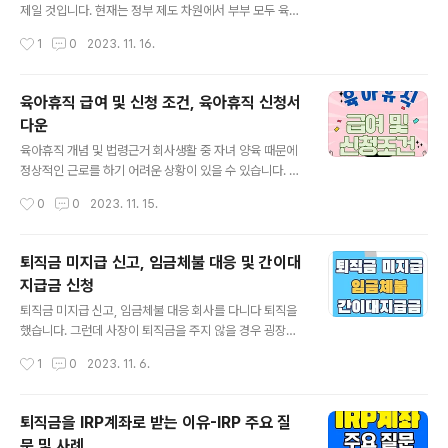
로, 원리금보장형 상품으로 쭉~ 묵혀두었었습니다. 따라서
제일 것입니다. 현재는 정부 제도 차원에서 부부 모두 육아
그 수익률 역시 매우 미미했지요. 참고로, 퇴직연금 DB형
휴직이 가능하기 때문에 부부 중 한 사람만 휴직이 가능했
작성시간
1
0
2023. 11. 16.
가입자는 [디폴트옵션] 대상자가..
던 과거보다는 환경이 나아졌다고는 하지만, 양육에 따른
고민이 모두 해결이 되지는 않은 것이 현실입니다. 대한민
국에서 아이 키우기가 만만치가 않습니다. ㅠㅠ 육아휴직
육아휴직 급여 및 신청 조건, 육아휴직 신청서
을 해야겠다라고 생각하면, 가장 먼저 드는 생각이 휴직기
다운
간 동안 줄어드는 소득문제입니다. 이 육아휴직기간 중 가
글 내용
뜩이나 소득도 줄어 힘든데, 국민연금 납부를 해야할지, 건
육아휴직 개념 및 법령근거 회사생활 중 자녀 양육 때문에
강보험료도 계속 납부를 해야하는 건지 의문이 들 수 있습
정상적인 근로를 하기 어려운 상황이 있을 수 있습니다. 특
니다. 이와 관련하여 여러가지 사례 및 질의응답으로 궁금
히 요즘처럼 맞벌이를 하는 경우 이런 경우가 많습니다. 육
작성시간
0
0
2023. 11. 15.
증을 풀어보겠습니다. 용어정리 - 예외, 유예 차이점 예외:
아휴직은 근로자의 자녀 양육을 보장하기 위한 제도입니
일반적 규칙이나 정례에서 벗어나는 일. 일..
다. [육아기 근로시간 단축제도]로 대체 사용하거나 병행
사용도 가능합니다. 육아휴직과 관련해 [남녀고용평등과
퇴직금 미지급 신고, 임금체불 대응 및 간이대
일·가정양립 지원에 관한 법률]에서는 다음과 같이 정하고
지급금 신청
있습니다. 남녀고용평등과 일ㆍ가정 양립 지원에 관한 법
글 내용
률 ( 약칭: 남녀고용평등법 ) 제19조(육아휴직) ① 사업주
퇴직금 미지급 신고, 임금체불 대응 회사를 다니다 퇴직을
는 임신 중인 여성 근로자가 모성을 보호하거나 근로자가
했습니다. 그런데 사장이 퇴직금을 주지 않을 경우 굉장히
만 8세 이하 또는 초등학교 2학년 이하의 자녀(입양한 자
난감한 상황이 되지요. 특히 사회 초년생처럼 사회 생활에
작성시간
1
0
2023. 11. 6.
녀를 포함한다. 이하 같다)를 양육하기 위하여 휴직(이하
익숙하지 않은 경우 어떻게 대처를 해야할지 잘 모르는 경
“육아휴직”이라 한다)을 신청하는 경..
우가 많이 있습니다. 퇴직금 미지급처럼 내가 받아야 할 임
금을 받지 못했을 때 즉, 임금체불이 발생 했을 때 어떻게
퇴직금을 IRP계좌로 받는 이유-IRP 주요 질
대응 해야하고, 신고 및 진정절차는 어떻게 되는지 알아보
문 및 사례