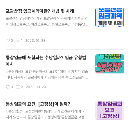
요건을 면밀하게 검토해야 합니다. 포괄산정 임금계약 진
행 시 실수 유형 사례 및 예시에 대해 알아보겠습니다. 실수
포괄산정 임금계약이란? 개념 및 사례
유형 내 용 명시적 합의 부재 계약서에 내용 미포함 구두로
글 내용
포괄산정 임금계약의 개념 포괄산정 임금계약은 기본급 외
만 포괄산정 임금계약 체결 임금항목 표기 미흡 [제수당]등
에 연장근로수당, 야간근로수당, 휴일근로수당, 직책수당
으로 표기 기재 내용 상이 계약서와 임금대장에 내용 상이
등 각종 수당을 미리 임금에 모두 포함하여 지급하기로 정
수당 항목별 구분 미흡 정액이나 비율로 배분 통상임금 포
한 계약입니다. 포괄산정 임금계약은 근로기준법 등에서
함 수당 누락 여러 수당을 하나의 수당으로 통합하여 지급
작성시간
0
1
2023. 10. 23.
정하고 있지는 않습니다. 하지만 법원 판례로 인정이 되어
수당 산정내용 불일치 시간·할증비율 모호 및 산정내용 불
진행가능한 있는 계약 형태입니다. 포괄산정 임금계약 도
일치 연장근로시간 초과 연장근로 1주..
입 배경 일반적으로 근로를 시작하기 전 근로계약 체결 시
통상임금에 포함되는 수당일까? 임금 유형별
사용자와 근로자는 기본급 등을 정하고 이 기본급을 기초
예시
로 연장근로, 휴일근로，야간근로 시 가산 수당을 추가로
글 내용
지급합니다. 그러나 근로의 형태나 업무의 성질 등에 따라
I. 통상임금의 요건 통상임금의 요건은 아래 세 가지가 있습
근로시간 산정이 어려운 경우가 있습니다. 또한 근로자의
니다. 사용자가 근로자에게 지급하는 금품 중 소정근로의
근무 의욕을 높이기 위하여 기본급을 미리 정하지 않은 채
대가로서 정기적, 일률적, 고정적으로 지급되는 금품만이
작성시간
0
2
2023. 10. 20.
법정수당을 합한 총금액을 임금으로 지급하거나，기..
통상임금 산정 시 포함됩니다. 이 세 가지 중 하나라도 위배
된다면 통상임금에 포함되지 않습니다. II. 임금 유형별 통
상임금 포함 여부 각종 수당의 통상임금 포함 여부는 해당
통상임금의 요건, [고정성]이 뭘까?
수당의 지급 목적 및 방식에 따라 결정된다 1. 근속수당 지
글 내용
I. 통상임금의 고정성이란? 통상임금의 요건은 아래 세 가
급 여부나 지급 금액이 근속 기간에 따라 달라지는 경우 통
지가 있습니다. 통상임금의 고정성이란 통상임금은 고정적
상임금에 포함됩니다. 몇 년 이상 근속시 지급 혹은 근속 기
으로 즉, 사전 확정적으로 지급되어야 한다는 것입니다. 통
간에 따라 임금 계산법이나 지급액이 달라지는 임금이 여
상임금은 연장근로수당 등의 산정 기준이 됩니다. 따라서
기에 포함됩니다. 2. 근무 일수에 따라 일할 계산해 지급되