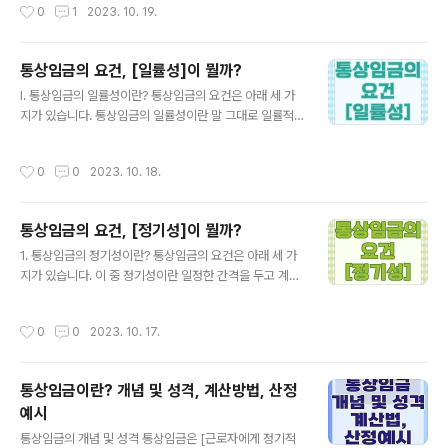
작성시간
0
1
2023. 10. 19.
지급 여부와 금액이 업적이나 성과 기타 추가적인 조건과
는 임금 근무 일수에 따라 일할 계산해 지급되는 임금과 같
는 무관하게 근로를 시작하기 이전인 사전에 이미 확정된
이 매 근무일마다 일정..
것이어야 합니다. 따라서, 고정적 임금(사전 확정적인 임
통상임금의 요건, [일률성]이 뭘까?
금)은 임금의 명칭과는 관계없이 소정근로 시간을 근무한
글 내용
근로자가 그 다음 날에 퇴직한다 해도 근로의 대가로 당연
I. 통상임금의 일률성이란? 통상임금의 요건은 아래 세 가
하고도 확정적으로 지급 받게 되는 최소한의 임금입니다.
지가 있습니다. 통상임금의 일률성이란 말 그대로 일률적
그래야만 사용자와 근로자는 소정근로시간을 초과하여 제
으로 지급된 임금을 말합니다. 그런데 여기서 중요한 건,
공되는 연장근로 등에 대한 비용 또는 보상의 정도를 예측
[반드시 모든 근로자에게 지급되는 임금만 뜻하는 것은 아
작성시간
0
0
2023. 10. 18.
하여 연장근로 등의 제공 여부에 관해 어떻게 할 것..
니다]라는 것입니다. [일정한 조건이나 기준에 해당되는 근
로자에게만 지급되는 임금도 포함]됩니다. 즉, 통상임금은
모든 근로자에게 지급되는 임금뿐만 아니라, 일정한 조건
통상임금의 요건, [정기성]이 뭘까?
이나 기준에 해당하는 근로자 전체에 지급되는 임금도 포
글 내용
함됩니다. 그러면 [일정한 조건이나 기준]은 무엇일까요?
1. 통상임금의 정기성이란? 통상임금의 요건은 아래 세 가
우선, 시시때때로 변동되지 않는 고정적인 조건이어야 합
지가 있습니다. 이 중 정기성이란 일정한 간격을 두고 계속
니다. 그리고, 작업 내용이나 근속 기간, 근무하는 장소, 경
지급되는 것을 의미합니다. 통상임금은 일정한 기간마다
력, 직책, 기술, 자격 등과 같이 소정근로의 가치 평가와 관
정기적으로 지급되어야 인정되며，1개월을 초과하는 기간
작성시간
0
0
2023. 10. 17.
련된 조건이어야 합니다. II. 관..
일지라도 정기적으로 지급된다면 이 역시 정기성이 인정됩
니다. 여기에서 [1개월을 초과하는 기간일지라도]라는 문
구가 좀 신경이 쓰입니다. 지금은 1개월을 초과하는 기간,
통상임금이란? 개념 및 성격, 계산방법, 산정
즉 분기(3개월)에 한번? 반기(6개월)에 한번? 이렇게 주더
예시
라도 별 의심 없이 정기적으로 준다는 것에 대해 이견이 없
글 내용
습니다. 하지만 과거에는 이 정기성과 관련하여 근로기준
통상임금의 개념 및 성격 통상임금은 [근로자에게 정기적