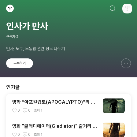
검색하기
티스토리
인사가 만사
구독자
2
인사, 노무, 노동법 관련 정보 나누기
구독하기
신고하기 레이어
열기
인기글
영화 “아포칼립토(APOCALYPTO)”의 줄
거리 및 시대적 배경, 논란 정리
0
0
조회
1
영화 "글래디에이터(Gladiator)" 줄거리 및
역사적 배경, 감상평
0
0
조회
1