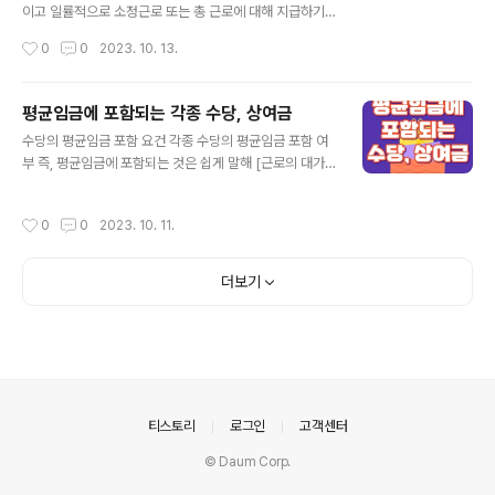
법에서 정하고 있는 임금의 정기 지급 원칙을 준용하여 [1
이고 일률적으로 소정근로 또는 총 근로에 대해 지급하기
임금 산정 기간]인 1개월을 초과하여 지급하는 임금에 대해
로 정한 시간급·일급·주급·월급 또는 도급 금액]입니다. 유
작성시간
0
0
2023. 10. 13.
서는 정기성을 부정했습니다. 따라서 ..
의할 점은 통상임금에 대한 성격입니다. 통상임금은 근로
를 제공하기 전 소정근로에 대해 지급하기로 미리 약속을
한 임금입니다. 즉, 근로를 모두 마치고 난 후 발생하는 임
평균임금에 포함되는 각종 수당, 상여금
금이 아니라 미리 얼마를 주겠다고 약속을 한 금액이라는
글 내용
수당의 평균임금 포함 요건 각종 수당의 평균임금 포함 여
겁니다. 통상임금 → 사전에 지급하기로 약속한 금액 (사후
부 즉, 평균임금에 포함되는 것은 쉽게 말해 [근로의 대가
×) 이렇게 기억하세요^^ 따라서, 근로계약서에서 정한 소
인가?]라는 것입니다. 근로의 대가 → 평균임금에 포함 근
정근로가 아닌 추가적으로 근로하는 연장근로 혹은 휴일근
로의 대가가 아니다 → 평균임금에 미포함 물론 여기서 근
로를 한 후 추가적으로 받은 임금은 통상임금이 아닙니다.
작성시간
0
0
2023. 10. 11.
로의 대가는 금품입니다. 또한, 이 금품이 [근로기준법상
통상임금이 사용되는 경우 아래의 경우를 산정할 때 통상
임금]에 해당되어야 합니다. [임금]에 대해서도 정확한 정
임금을 기준으로 합니다. 1 • 평균임금이..
의가 필요한데요, 임금이란 근로에 대한 대가로 근로자에
더보기
게 급여 등으로 지급하는 모든 금품입니다.. 그렇다면 지급
하는 금품이 근로의 대가인지 아닌지에 판단할 수 있는 기
준이 필요합니다. 그것은 바로 [실질관계]입니다. 금품의
명칭 혹은 세금 관련하여 비과세인지 과세인지가 아닌 [실
질관계]로 판단한다는 점입니다. 평균임금에 포함되는 금
품 구 분 내 용 기본급 • 소정근로시간..
의안내
티스토리
로그인
고객센터
© Daum Corp.