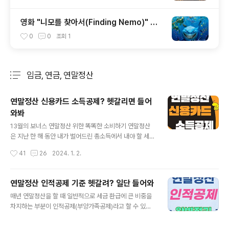
영화 "니모를 찾아서(Finding Nemo)" 줄
거리, 감상평 및 가족애와 현대사
0
0
조회
1
임금, 연금, 연말정산
분류 전체보기
주요 글 목록
연말정산 신용카드 소득공제? 헷갈리면 들어
와봐
글 내용
13월의 보너스 연말정산 위한 똑똑한 소비하기 연말정산
은 지난 한 해 동안 내가 벌어드린 총소득에서 내야 할 세금
을 미리 더 냈으면 그만큼 환급을 받고 덜 냈다면 그만큼 더
작성시간
41
26
2024. 1. 2.
내는 것을 계산하는 것입니다. 그런데 소비를 하긴 했는데
신용카드를 어떤 걸 썼고, 금융상품 가입은 어떤 걸 했고,
대중교통은 어떤걸 이용했고 그런 여러 가지 실생활의 소
연말정산 인적공제 기준 헷갈려? 일단 들어와
비 패턴에 따라서 연말정산 시 세금을 환급받느냐 혹은 토
글 내용
매년 연말정산을 할 때 일반적으로 세금 환급에 큰 비중을
해내느냐가 결정될 수 있지요. 다시 말해 연말정산에서 세
차지하는 부분이 인적공제(부양가족공제)라고 할 수 있습
금을 토해내는 불상사를 겪지 않으려면 똑똑한 소비를 해
니다. 그러나 연말정산은 1년에 한 번 하다 보니,, 할 때는
야 한다는 것입니다. 근로소득자가 대한민국 전체 인구 중
어느 정도 알았던 것 같은데 11년 후 다시 해보려고 하면 많
에 2천만명 정도가 된다고 합니다. 즉 13월의 세금폭탄이