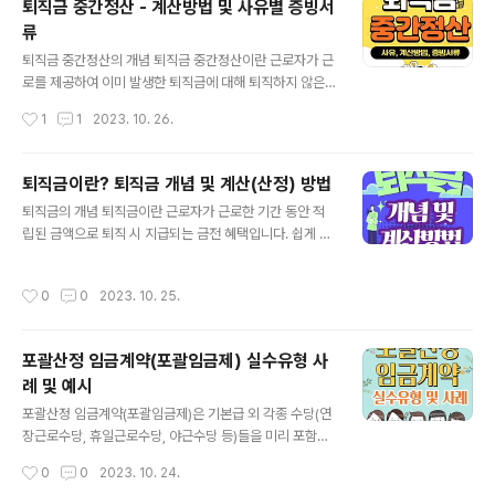
퇴직금 중간정산 - 계산방법 및 사유별 증빙서
지급되는 경우를 생각하면 이해하기가 쉽습니다. 그런데
류
이 상여금 지급은 법적으로 꼭 지급해야 하는 [법정 수당]
글 내용
이 아닌 [약정 수당]입니다. 상여금은 [약정 수당]이기 때문
퇴직금 중간정산의 개념 퇴직금 중간정산이란 근로자가 근
에 지급여부·지급기준·지급대상·지급금액 등을 취업규칙이
로를 제공하여 이미 발생한 퇴직금에 대해 퇴직하지 않은
나 단체협약 등으로 정함이 가능합니다. 과거에는 사용자
상태에서 퇴직일 전에 미리 지급받는 것입니다. 퇴직금 중
작성시간
1
1
2023. 10. 26.
가 장시간 근로에 따른 연장근로수당·휴일근로수당·야간근
간정산은 근로자가 법적 요건을 갖추고 신청하더라도 사용
로수당의 지급 부담을 줄일 목적으로 통상임금 산..
자가 이를 반드시 수용해야 하는 것은 아닙니다. 즉, 근로자
가 요구하더라도 사용자가 퇴직금 중간정산 요구를 받아들
퇴직금이란? 퇴직금 개념 및 계산(산정) 방법
이지 않아도 됩니다. 예전에는 중간정산 관련한 사유에 대
글 내용
퇴직금의 개념 퇴직금이란 근로자가 근로한 기간 동안 적
해 제한을 두지 않고, 근로자와 사용자가 상호 합의만 하면
립된 금액으로 퇴직 시 지급되는 금전 혜택입니다. 쉽게 말
정산·지급이 가능했었습니다. 하지만, 근로자퇴직급여 보
해 근로자가 퇴직할 때 받는 돈입니다. ^^ 퇴직금은 자발적
장법이 개정된 2012년 7월 26일부터는 법에 명시된 퇴직
퇴직(사직)，징계해고, 사망 등 퇴직 사유와 관계없이 1년
금 중간정산 사유에 해당하고 당사자간 합의가 있는 경우
작성시간
0
0
2023. 10. 25.
이상 계속 근무하고 퇴직하는 모든 근로자에게 적용됩니
에만 법적으로 합당하게 진행할 수 있게 되었습니다. [202
다. 단，근무를 시작한지 1년 이내에 퇴직하거나 4주간을
1.7.26 근퇴법 개정 내용] - 회사가..
평균하여 1주간의 소정근로시간이 15시간 미만인 초단시
포괄산정 임금계약(포괄임금제) 실수유형 사
간 근로자는 퇴직금 지급대상에서 제외됩니다. [근로자퇴
례 및 예시
직급여 보장법]에서는 근로자의 계속근로기간 1년에 대해
글 내용
30일분 이상의 평균임금을 퇴직하는 근로자에게 퇴직금으
포괄산정 임금계약(포괄임금제)은 기본급 외 각종 수당(연
로 지급할 수 있는 제도를 설정하도록 하고 있습니다. (제8
장근로수당, 휴일근로수당, 야근수당 등)들을 미리 포함해
조) 법령 근로자퇴직급여보장법 (약칭: 퇴직급여법) 주요조
임금을 지급하기로 정한 계약이며, 이는 법정수당이 지급
작성시간
0
0
2023. 10. 24.
문 제2조(정의) 이 법에서 사용하는 용..
되지 않는 근로자의 입장에서는 불리한 계약이므로 정당성