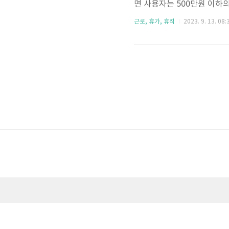
면 사용자는 500만원 이하
하의 과태료 처분을 받을 수 
근로, 휴가, 휴직
2023. 9. 13. 08:
위를 차지할 정도로 높은 수
너들이 많이 있지만 그들의
는 경우들이 있습니다. 규
분은 1명 이상의 인원을 고용