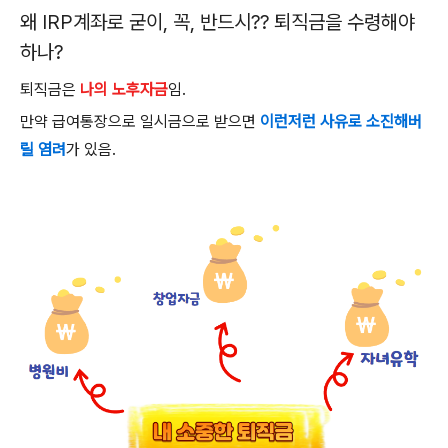
왜
IRP계좌로
굳이, 꼭, 반드시?? 퇴직금을 수령해야
하나
?
퇴직금은
나의 노후자금
임
.
만약 급여통장으로 일시금으로 받으면
이런저런 사유로 소진해버
릴 염려
가 있음
.