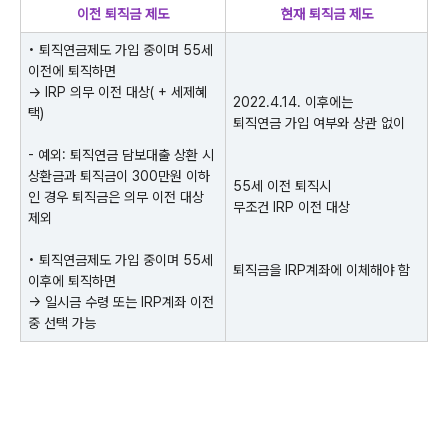
이전 퇴직금 제도
현재 퇴직금 제도
•
퇴직연금제도 가입 중이며
55
세
이전에 퇴직하면
→
IRP
의무 이전 대상
( +
세제혜
2022.4.14.
이후에는
택
)
퇴직연금 가입 여부와 상관 없이
-
예외
:
퇴직연금 담보대출 상환 시
상환금과 퇴직금이
300
만원 이하
55
세 이전 퇴직시
인 경우 퇴직금은 의무 이전 대상
무조건
IRP
이전 대상
제외
•
퇴직연금제도 가입 중이며
55
세
퇴직금을
IRP
계좌에 이체해야 함
이후에 퇴직하면
→
일시금 수령 또는
IRP
계좌 이전
중 선택 가능