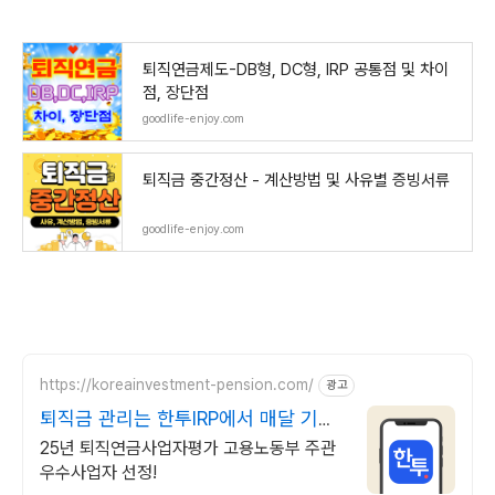
퇴직연금제도-DB형, DC형, IRP 공통점 및 차이
점, 장단점
goodlife-enjoy.com
퇴직금 중간정산 - 계산방법 및 사유별 증빙서류
goodlife-enjoy.com
https://koreainvestment-pension.com/
광고
퇴직금 관리는 한투IRP에서 매달 기대
되는 연금 생활
25년 퇴직연금사업자평가 고용노동부 주관
우수사업자 선정!