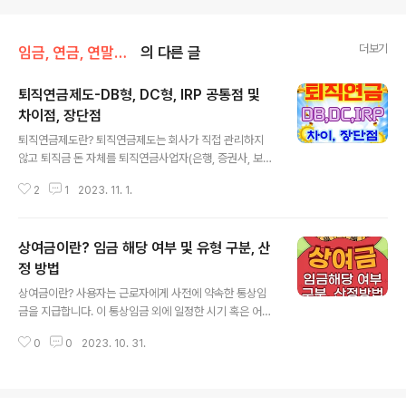
더보기
임금, 연금, 연말정산
의 다른 글
퇴직연금제도-DB형, DC형, IRP 공통점 및
차이점, 장단점
글 내용
퇴직연금제도란? 퇴직연금제도는 회사가 직접 관리하지
않고 퇴직금 돈 자체를 퇴직연금사업자(은행, 증권사, 보험
사)에게 위탁하여 퇴직금을 관리하고 지급하는 제도입니
2
1
2023. 11. 1.
다. 과거에는 퇴직금이라는 것이 근로자 퇴직 후 생활을 보
장하기 위해 도입되었으나, 일시금 지급 방식으로 인해 수
급권이 담보되지 않거나, 노후 보장 기능을 하지 못하는 문
상여금이란? 임금 해당 여부 및 유형 구분, 산
제가 있었다. 퇴직연금제도는 2005년 근로자퇴직급여보
장법이 제정되며 함께 도입되었으며, 내가 다니는 회사가
정 방법
글 내용
망했을 경우 퇴직금을 못 받는 불상사를 막기 위해 근로자
상여금이란? 사용자는 근로자에게 사전에 약속한 통상임
의 퇴직금을 퇴직연금사업자(은행,증권사,보험사)에 미리
금을 지급합니다. 이 통상임금 외에 일정한 시기 혹은 어떠
위탁을 해 정상적인 퇴직금 수령이 가능하도록 합니다. 의
한 조건이 되었을 때 지급하는 금품을 상여금이라고 합니
외로 적지 않은 직장인들이 본인이 퇴직연금에 가입되어
0
0
2023. 10. 31.
다. 다시 말해, 임금 이외에 특별히 지급되는 돈으로 [보너
있는 건 알지만 DB형(확정급여형)에 가입되어 있는지..
스]라고도 합니다. 상여금은 일반적으로 1개월을 초과하여
지급합니다. 하계휴가나 연말 등에 정기적이거나 임시로
지급되는 경우를 생각하면 이해하기가 쉽습니다. 그런데