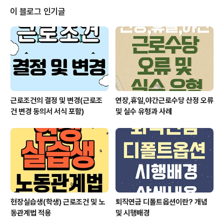
이 상여금 지급은 법적으로 꼭 지급해야 하는 [법정 수당]
이 블로그 인기글
이 아닌 [약정 수당]입니다. 상여금은 [약정 수당]이기 때문
에 지급여부·지급기준·지급대상·지급금액 등을 취업규칙이
나 단체협약 등으로 정함이 가능합니다. 과거에는 사용자
가 장시간 근로에 따른 연장근로수당·휴일근로수당·야간근
로수당의 지급 부담을 줄일 목적으로 통상임금 산..
근로조건의 결정 및 변경(근로조
연장,휴일,야간근로수당 산정 오류
건 변경 동의서 서식 포함)
및 실수 유형과 사례
현장실습생(학생) 근로조건 및 노
퇴직연금 디폴트옵션이란? 개념
동관계법 적용
및 시행배경