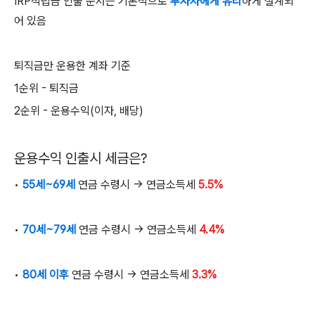
IRP적립금 인출 순서는 기본적으로
투자자에게 유리
하게 설계되
어 있음
퇴직금만 운용한 계좌 기준
1순위 -
퇴직금
2순위 -
운용수익
(
이자
,
배당
)
운용수익 인출시 세금은
?
•
55세~69
세
연금 수령시
→
연금소득세
5.5%
•
70세~79
세
연금 수령시
→
연금소득세
4.4%
•
80
세 이후
연금 수령시
→
연금소득세
3.3%