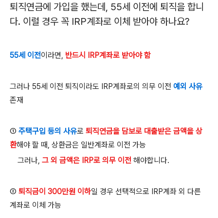
퇴직연금에 가입을 했는데
, 55
세 이전에 퇴직을 합니
다
.
이럴 경우 꼭
IRP
계좌로 이체 받아야 하나요
?
55세 이전
이라면,
반드시
IRP계좌로 받아야 함
그러나
55
세 이전 퇴직이라도
IRP
계좌로의 의무 이전
예외 사유
존재
①
주택구입 등의 사유
로
퇴직연금을 담보로 대출받은 금액을 상
환
해야 할 때
,
상환금은 일반계좌로 이전 가능
그러나,
그 외 금액은 IRP
로 의무 이전
해야합니다
.
②
퇴직금이 300
만원 이하
일 경우 선택적으로
IRP
계좌 외 다른
계좌로 이체 가능