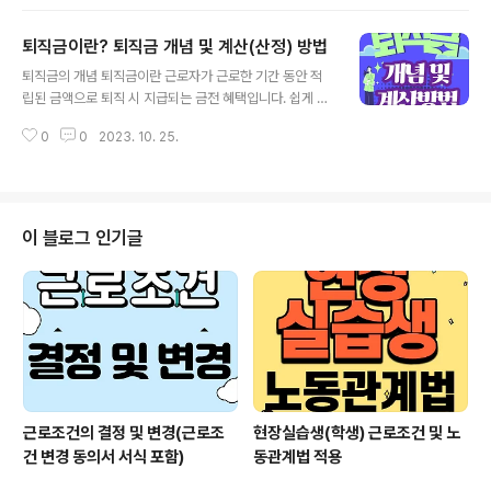
자가 이를 반드시 수용해야 하는 것은 아닙니다. 즉, 근로자
가 요구하더라도 사용자가 퇴직금 중간정산 요구를 받아들
퇴직금이란? 퇴직금 개념 및 계산(산정) 방법
이지 않아도 됩니다. 예전에는 중간정산 관련한 사유에 대
글 내용
해 제한을 두지 않고, 근로자와 사용자가 상호 합의만 하면
퇴직금의 개념 퇴직금이란 근로자가 근로한 기간 동안 적
정산·지급이 가능했었습니다. 하지만, 근로자퇴직급여 보
립된 금액으로 퇴직 시 지급되는 금전 혜택입니다. 쉽게 말
장법이 개정된 2012년 7월 26일부터는 법에 명시된 퇴직
해 근로자가 퇴직할 때 받는 돈입니다. ^^ 퇴직금은 자발적
금 중간정산 사유에 해당하고 당사자간 합의가 있는 경우
0
0
2023. 10. 25.
퇴직(사직)，징계해고, 사망 등 퇴직 사유와 관계없이 1년
에만 법적으로 합당하게 진행할 수 있게 되었습니다. [202
이상 계속 근무하고 퇴직하는 모든 근로자에게 적용됩니
1.7.26 근퇴법 개정 내용] - 회사가..
다. 단，근무를 시작한지 1년 이내에 퇴직하거나 4주간을
평균하여 1주간의 소정근로시간이 15시간 미만인 초단시
간 근로자는 퇴직금 지급대상에서 제외됩니다. [근로자퇴
이 블로그 인기글
직급여 보장법]에서는 근로자의 계속근로기간 1년에 대해
30일분 이상의 평균임금을 퇴직하는 근로자에게 퇴직금으
로 지급할 수 있는 제도를 설정하도록 하고 있습니다. (제8
조) 법령 근로자퇴직급여보장법 (약칭: 퇴직급여법) 주요조
문 제2조(정의) 이 법에서 사용하는 용..
근로조건의 결정 및 변경(근로조
현장실습생(학생) 근로조건 및 노
건 변경 동의서 서식 포함)
동관계법 적용