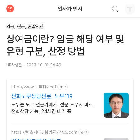
검색하기
인사가 만사
티스토리
임금, 연금, 연말정산
상여금이란? 임금 해당 여부 및
유형 구분, 산정 방법
HR사령관
2023. 10. 31. 06:49
http://www.노무119.net
광고
전화노무상담전문, 노무119
노무는 노무 전문가에게, 전문 노무사 바로
전화상담 가능, 24시간 대기 중.
https://변호사이두봉법률사무소.com
광고