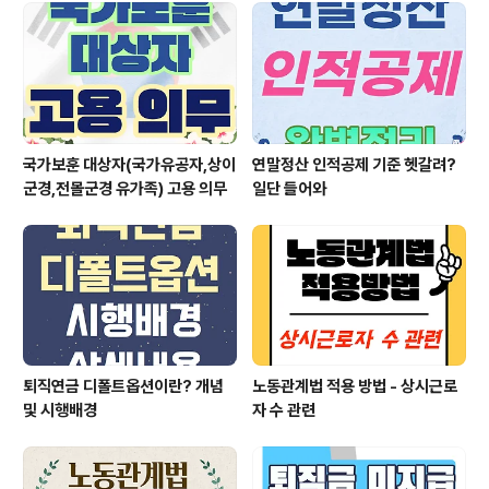
국가보훈 대상자(국가유공자,상이
연말정산 인적공제 기준 헷갈려?
군경,전몰군경 유가족) 고용 의무
일단 들어와
퇴직연금 디폴트옵션이란? 개념
노동관계법 적용 방법 - 상시근로
및 시행배경
자 수 관련