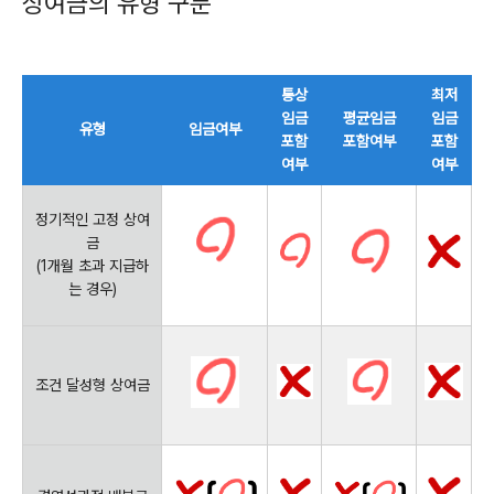
상여금의 유형 구분
통상
최저
임금
평균임금
임금
유형
임금여부
포함
포함여부
포함
여부
여부
정기적인 고정 상여
금
(1
개월 초과 지급하
는 경우
)
조건 달성형 상여금