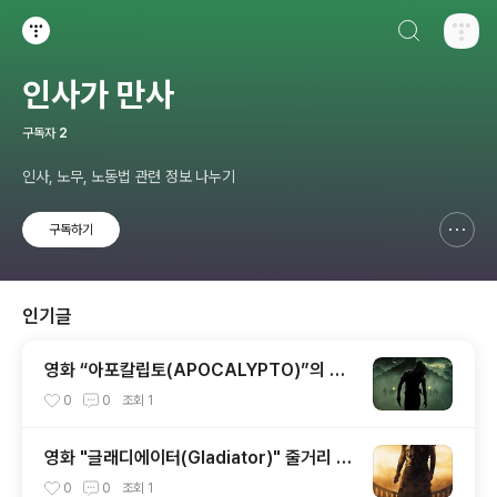
검색하기
티스토리
인사가 만사
구독자
2
인사, 노무, 노동법 관련 정보 나누기
구독하기
신고하기 레이어
열기
인기글
영화 “아포칼립토(APOCALYPTO)”의 줄
거리 및 시대적 배경, 논란 정리
0
0
조회
1
영화 "글래디에이터(Gladiator)" 줄거리 및
역사적 배경, 감상평
0
0
조회
1