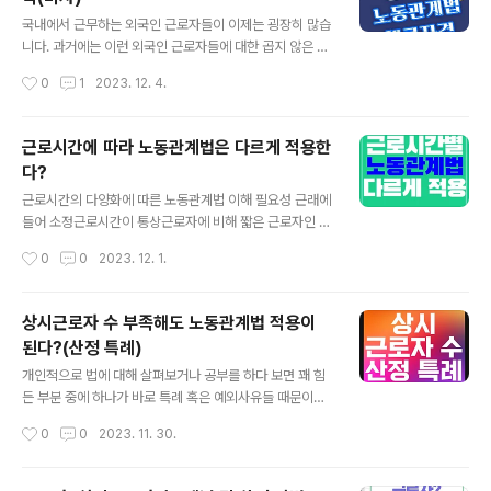
의무화로 인해 장년 근로자에 대한 노무관리의 중요성이
글 내용
점점 커지고 있습니다. 장년근로자 노동관계법 적용 방법
국내에서 근무하는 외국인 근로자들이 이제는 굉장히 많습
우선 기본 전제가 있습니다. 노동관계법은 나이와 상관없
니다. 과거에는 이런 외국인 근로자들에 대한 곱지 않은 시
이 등등하게 적용되는 것이 원칙이라는 점입니다. 근로자
선이 있었던 것이 사실이지만, 이제 우리나라도 다문화사
작성시간
0
1
2023. 12. 4.
가 회사에서 근무할 수 있는 연령의 상한선인 정년에 대해
회라는 개념이 국민들 사이에 많이 인식되면서 이러한 시
서는 법률로 정하고 있습니다. [고용상 연령차별..
선은 예전에 비해 많이 사라지고 있다고 개인적으로 생각
됩니다. 외국인 근로자란? 외국인 근로자에 대해 정의를 해
근로시간에 따라 노동관계법은 다르게 적용한
보자면 대한민국의 국적을 가지지 않은 자가 대한민국에
다?
소재하고 있는 사업 또는 사업장에서 임금을 목적으로 근
글 내용
로를 제공하고 있거나 제공하려는 자를 의미합니다. 이러
근로시간의 다양화에 따른 노동관계법 이해 필요성 근래에
한 외국인 근로자들이 증가함에 따라, 이들에 대한 노동관
들어 소정근로시간이 통상근로자에 비해 짧은 근로자인 단
계법 적용과 관련하여，국적을 기준으로 적용을 하지 많아
시간 근로자가 점점 늘어나면서，이들에 대한 노동관계법
작성시간
0
0
2023. 12. 1.
야 할지 아니면 근무 장소(대한민국)를 기준으로 내국인 근
적용 원칙을 보다 정확하게 이해하는 것이 중요해졌습니
로자와 동일하게 적용할지에 대해 고민이 생기게 되었습니
다. 사실 과거에는 노동관계법의 적용과 관련해 [근로시간]
다..
자체가 중요하게 생각되는 부분은 아니었습니다. 그 이유
상시근로자 수 부족해도 노동관계법 적용이
는 과거의 대부분 근로자는 법정 근로시간인 1일 8시간을
된다?(산정 특례)
근무하는 경우가 일반적이었기 때문입니다. 그러나 근래에
글 내용
들어 단시간 근로자 비중이 높아지게 되었습니다. 자연히
개인적으로 법에 대해 살펴보거나 공부를 하다 보면 꽤 힘
통상근로자들과는 다른 이들에 대한 노동관계법 적용 방식
든 부분 중에 하나가 바로 특례 혹은 예외사유들 때문이었
을 정확히 이해할 필요성이 높아졌습니다. 우선 단시간 근
습니다. 그냥 딱 정해놓지 뭔 특례나 예외들이 이렇게 많아
작성시간
0
0
2023. 11. 30.
로자에게도 노동관계법이 배제되지 않고 동일하게 적용되
사람을 힘들게 할까 하는 생각들도 많이 했지만, 세상에는
는 점을 베이스에 깔고 생각해야 합니다. 단, 단시간 근..
많은 사람들이 있고 그만큼의 다양한 이슈들이 존재할 수
밖에 없어 어쩔 수 없는 부분이겠지요. ㅠㅠ 상시근로자 수