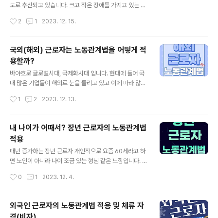
에 따라 법률로 정한다. ③근로조건의 기준은 인간의 존엄
도로 추산되고 있습니다. 크고 작은 장애를 가지고 있는 많
성을 보장하도록 법률로 정한다. ④여자의 근로는 특별한
은 사람들이 여러 현장에서 성실하게 일을 하고 있지만, 그
작성시간
2
1
2023. 12. 15.
보호를 받으며, 고용ㆍ임금 및 근로조건에 있어서 부당한
에 대한 처우는 아직 많은 부분이 개선되야 할 것으로 생각
차별을 받지 아니한다. ⑤연소자의 근로는 특별한..
됩니다. 한국장애인고용공단의 조사에 따르면 장애인 임금
근로자의 56%가량이 비정규직이며 한시적, 시간제, 일일
국외(해외) 근로자는 노동관계법을 어떻게 적
단기, 용역, 특수형태 근로 등에 주로 종사하고 있다고 합니
용할까?
다. 과거보다는 많이 개선되었다고는 하지만, 이런 장애인
글 내용
근로자들이 일자리에서 역시 차별받지 않으며 살아갈 수
바야흐로 글로벌시대, 국제화시대 입니다. 현대에 들어 국
있도록 우리의 따뜻한 시선과 노력이 필요할 것으로 생각
내 많은 기업들이 해외로 눈을 돌리고 있고 이에 따라 많은
됩니다. 이번 포스팅에서는 장애인 근로자들이 일자리, 즉
근로자들이 해외에서 근무하는 경우 역시 늘고 있습니다.
작성시간
1
2
2023. 12. 13.
산업현장에서 노동관계법(의무고용률, 임금, 해고 등)을 어
이렇게 많은 근로자들이 국내에서 먼저 취업을 했다가 그
떻게 적용받게 되는지와 의무고용률 등..
후 국외(해외) 지사 등에서 근무를 하게 되는경우도 있고,
아예 해외에 소재하고 있는 기업에 직접 취업하는 경우도
내 나이가 어때서? 장년 근로자의 노동관계법
있습니다. 이렇게 해외에서 근무하는 근로자의 경우 대한
적용
민국의 노동관계법을 어떻게 적용해야 할지의 문제가 생깁
글 내용
니다. 국내가 아닌 국외(해외) 근로자의 국내 노동관계법
매년 증가하는 장년 근로자 개인적으로 요즘 60세라고 하
적용 여부 1. 국내 노동관계법이 적용되는 경우 ① 국내 기
면 노인이 아니라 나이 조금 있는 형님 같은 느낌입니다. 체
업에 채용되어 해외 현장에서 근무 ② 해외 직업소개업체
력적으로나 정신적으로 충분히 건강하신 상황이지요. 따라
작성시간
0
1
2023. 12. 4.
또는 한국산업인력공단 등 관련 기관의 알선을 통해 국내
서, 요즘엔 60세 정년퇴직을 하신 분들 중에서도 계속 일
기업에 채용되어 해외 현장에서 근무 국..
을 하시고자 하는 분들이 예전보다는 굉장히 많아지는 것
이 현실입니다. 이와 같이 장년 근로자들이 노동시장에 참
외국인 근로자의 노동관계법 적용 및 체류 자
여 여하고자 하여 취업하시는 분들의 증가와 만 60세 정년
격(비자)