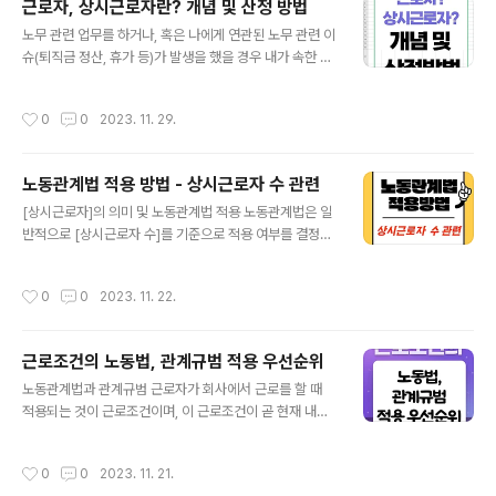
근로자, 상시근로자란? 개념 및 산정 방법
5인 미만도 법적용? 1개월을 기준으로 산정된 평균적인 근
글 내용
노무 관련 업무를 하거나, 혹은 나에게 연관된 노무 관련 이
로자 수(상시근로자 수)가 법정 기준 이하 혹은 이상이라
슈(퇴직금 정산, 휴가 등)가 발생을 했을 경우 내가 속한 사
도, 특례규정에 따라 노동관계법의 적용 여부가 달라질 수
업장의 상시근로자 수를 정확히 파악해야 하는데, 의외로
있습니다. 즉, 상시근로자 수가 5인 이상이어야 노동관계
많은 사람들이 이 개념을 헷갈려하더라고요.. 오늘은 이 개
법을 적용해야 함이 원칙이지만 그 기준에 미치지 못하는
작성시간
0
0
2023. 11. 29.
념을 보다 명확하게 이해하고, 산정하는 법과 예시까지 알
경우라도 적용해야하는 경우가 있다는 뜻입니다. [근로기
아보도록 하겠습니다. 상시근로자의 수가 중요한 이유는
준법 시행령]에 따르면 상시근로자 수..
그 수에 따라 적용되는 법이 다르기 때문입니다. [근로자]
노동관계법 적용 방법 - 상시근로자 수 관련
란 누구인가? 먼저 [근로자]의 개념에 대해 명확하게 정의
글 내용
해야 할 것 같습니다. 우리가 그냥 생각하기에 [근로자]라
[상시근로자]의 의미 및 노동관계법 적용 노동관계법은 일
고 하면, 그냥 사업장에서 일하는 사람 아닌가? 하고 생각
반적으로 [상시근로자 수]를 기준으로 적용 여부를 결정합
하는 경우가 많이 있습니다. 많은 사업주들 역시 착각하는
니다. 상시근로자란?? 상시근로자란 근로계약이 형식상 일
부분이 내가 4대 보험을 가입시켜 준 사람을 근로자라고
정기간 계속되어야 하는 것은 아니며, 상시 사용되고 있는
작성시간
0
0
2023. 11. 22.
생각한다는 것입니다. 즉, 4..
것이 객관적으로 판단될 수 있는 상태의 근로자를 말한다.
예를 들어, 임시 근로자의 형식을 취하고 있더라도 실제상
으로 상시 고용되고 있는 상태에 있는 자는 상시 근로자에
근로조건의 노동법, 관계규범 적용 우선순위
포함된다. 상용근로자란 근로자의 지위에 따른 구분으로서
글 내용
1년 이상 고용계약기간이 설정된 자 또는 무기계약인 경우
노동관계법과 관계규범 근로자가 회사에서 근로를 할 때
회사 내규에 따라 각종 인사관리의 규정을 적용받고 퇴직
적용되는 것이 근로조건이며, 이 근로조건이 곧 현재 내가
금 · 상여금 등의 각종수당을 받는 자를 의미한다. 참고로,
어떤 상황에 있고 어떤 처우를 받고 있는지에 대한 가장 체
임시근로자는 1개월~1년 미만을, 일용직근로자는 1개월
감적으로 느낄 수 있는 부분입니다. 이 근로조건은 근로기
작성시간
0
0
2023. 11. 21.
미만을 말한다. [네이버 지식백과] ..
준법 등의 노동관계법을 준수해야 합니다.. 그리고, 노사가