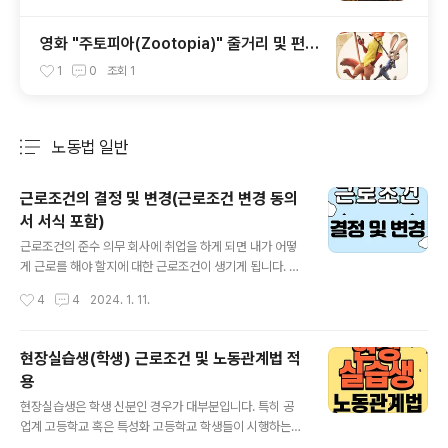
영화 "주토피아(Zootopia)" 줄거리 및 편견
과 메시지
1
0
조회
1
노동법 일반
분류 전체보기
주요 글 목록
근로조건의 결정 및 변경(근로조건 변경 동의
서 서식 포함)
글 내용
근로조건의 준수 의무 회사에 취업을 하게 되면 내가 어떻
게 근로를 해야 할지에 대한 근로조건이 생기게 됩니다. 급
여는 얼마나 되고, 상여금 조건을 어떻게 되는지, 하루에 몇
작성시간
4
4
2024. 1. 11.
시간씩 일을 할지, 초과근무 수당은 얼마나 될지, 휴무는 어
찌 되고 휴가는 얼마나 쓸 수 있는지 등을 정하게 되고 이렇
게 결정된 근로조건에 대해서는 사업주와 근로자 모두 준
현장실습생(학생) 근로조건 및 노동관계법 적
수를 해야하는 "준수 의무"가 생기게 되는 것입니다. 근로
용
조건의 구분 근로조건은 두가지로 구분할 수 있습니다. 첫
글 내용
번째는 근로계약, 취업규칙, 단체협약 또는 관행 등에 따라
현장실습생은 학생 신분인 경우가 대부분입니다. 특히 공
개별 근로자나 일부 근로자에게만 적용되는 근로조건입니
업계 고등학교 혹은 특성화 고등학교 학생들이 시행하는
다. 두 번째는 근로자 전체에 공통으로 적용되는 근로조건
경우가 많이 있습니다. 이들은 학습과 근로를 병행하는 경