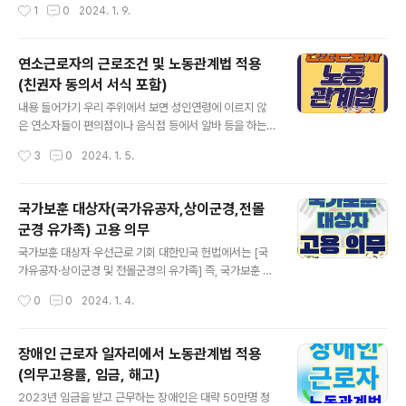
작성시간
1
0
2024. 1. 9.
입니다. 근로조건 결정 방법 근로조건은 개별 근로자와 사
우가 일반적이기 때문에，이들에 대한 노동관계법 적용을
용자가 동등한 위치에서 결정을 ..
생각해봐야 합니다. 현장실습이란? 우선 현장실습에 대해
설명하자면 학생들이 학교에서 습득한 지식을 전공 관련
연소근로자의 근로조건 및 노동관계법 적용
실습기관(사업장)에서 직접 경험함으로 인하여 졸업 후 취
(친권자 동의서 서식 포함)
업 등 사회에 진출할 때 필요한 능력과 적응력을 재학 중에
글 내용
미리 준비할 수 있도록 하는 제도입니다. 현장실습생이 노
내용 들어가기 우리 주위에서 보면 성인연령에 이르지 않
동관계법에 적용되는 경우 현장실습생은 원칙적으로 현장
은 연소자들이 편의점이나 음식점 등에서 알바 등을 하는
에서 관련 업무에 대한 배움이 목적입니다. 따라서 노동관
경우들을 흔히 볼 수 있습니다. 자신의 용돈을 벌기 위해 근
작성시간
3
0
2024. 1. 5.
계법의 적용과 관련하여 현장실습생은 근로자가 아닌 것이
로를 하는 경우도 있고, 가계 경제에 보탬이 되고자 근로를
원칙입니다만, 법원은 근로기준법상의 근로자에 해당하는
하는 경우들도 있을 것입니다. 그런데 이 성년에 이르지 않
지..
은 연소근로자들의 경우 성인 근로자와는 다른 근로조건이
국가보훈 대상자(국가유공자,상이군경,전몰
적용됩니다. 본 포스팅에서는 연소근로자들의 근로조건 연
군경 유가족) 고용 의무
소자 근로에 대한 법적 근거 대한민국 헌법에서는 “연소자
글 내용
의 근로는 특별한 보호를 받는다”라고” 정하고 있고，근로
국가보훈 대상자 우선근로 기회 대한민국 헌법에서는 [국
기준법 및 청소년 보호법 등에서는 연소자가 근로를 함에
가유공자·상이군경 및 전몰군경의 유가족] 즉, 국가보훈 대
있어 보호와 관련한 구체적인 내용을 정하고 있습니다. 대
상자는 법률이 정하는 바에 의하여 우선적으로 근로의 기
작성시간
0
0
2024. 1. 4.
한민국 헌법 제32조 ①모든 국민은 근로의 권리를 가진다.
회를 부여받는다’라고 규정되어 있습니다. [대한민국 헌법]
국가는 사회적ㆍ경제적 방법으로 근로자의..
제32조 ①모든 국민은 근로의 권리를 가진다. 국가는 사회
적ㆍ경제적 방법으로 근로자의 고용의 증진과 적정임금의
장애인 근로자 일자리에서 노동관계법 적용
보장에 노력하여야 하며, 법률이 정하는 바에 의하여 최저
(의무고용률, 임금, 해고)
임금제를 시행하여야 한다. ②모든 국민은 근로의 의무를
글 내용
진다. 국가는 근로의 의무의 내용과 조건을 민주주의원칙
2023년 임금을 받고 근무하는 장애인은 대략 50만명 정