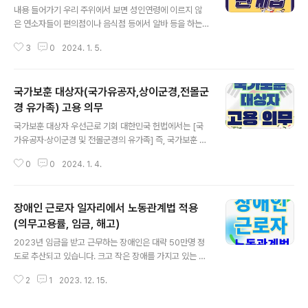
미리 준비할 수 있도록 하는 제도입니다. 현장실습생이 노
내용 들어가기 우리 주위에서 보면 성인연령에 이르지 않
동관계법에 적용되는 경우 현장실습생은 원칙적으로 현장
은 연소자들이 편의점이나 음식점 등에서 알바 등을 하는
에서 관련 업무에 대한 배움이 목적입니다. 따라서 노동관
경우들을 흔히 볼 수 있습니다. 자신의 용돈을 벌기 위해 근
계법의 적용과 관련하여 현장실습생은 근로자가 아닌 것이
3
0
2024. 1. 5.
로를 하는 경우도 있고, 가계 경제에 보탬이 되고자 근로를
원칙입니다만, 법원은 근로기준법상의 근로자에 해당하는
하는 경우들도 있을 것입니다. 그런데 이 성년에 이르지 않
지..
은 연소근로자들의 경우 성인 근로자와는 다른 근로조건이
국가보훈 대상자(국가유공자,상이군경,전몰군
적용됩니다. 본 포스팅에서는 연소근로자들의 근로조건 연
소자 근로에 대한 법적 근거 대한민국 헌법에서는 “연소자
경 유가족) 고용 의무
글 내용
의 근로는 특별한 보호를 받는다”라고” 정하고 있고，근로
국가보훈 대상자 우선근로 기회 대한민국 헌법에서는 [국
기준법 및 청소년 보호법 등에서는 연소자가 근로를 함에
가유공자·상이군경 및 전몰군경의 유가족] 즉, 국가보훈 대
있어 보호와 관련한 구체적인 내용을 정하고 있습니다. 대
상자는 법률이 정하는 바에 의하여 우선적으로 근로의 기
한민국 헌법 제32조 ①모든 국민은 근로의 권리를 가진다.
0
0
2024. 1. 4.
회를 부여받는다’라고 규정되어 있습니다. [대한민국 헌법]
국가는 사회적ㆍ경제적 방법으로 근로자의..
제32조 ①모든 국민은 근로의 권리를 가진다. 국가는 사회
적ㆍ경제적 방법으로 근로자의 고용의 증진과 적정임금의
장애인 근로자 일자리에서 노동관계법 적용
보장에 노력하여야 하며, 법률이 정하는 바에 의하여 최저
임금제를 시행하여야 한다. ②모든 국민은 근로의 의무를
(의무고용률, 임금, 해고)
글 내용
진다. 국가는 근로의 의무의 내용과 조건을 민주주의원칙
2023년 임금을 받고 근무하는 장애인은 대략 50만명 정
에 따라 법률로 정한다. ③근로조건의 기준은 인간의 존엄
도로 추산되고 있습니다. 크고 작은 장애를 가지고 있는 많
성을 보장하도록 법률로 정한다. ④여자의 근로는 특별한
은 사람들이 여러 현장에서 성실하게 일을 하고 있지만, 그
보호를 받으며, 고용ㆍ임금 및 근로조건에 있어서 부당한
2
1
2023. 12. 15.
에 대한 처우는 아직 많은 부분이 개선되야 할 것으로 생각
차별을 받지 아니한다. ⑤연소자의 근로는 특별한..
됩니다. 한국장애인고용공단의 조사에 따르면 장애인 임금