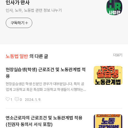
인사가 만사
인사, 노무, 노동법 관련 정보 나누기
구독하기
더보기
노동법 일반
의 다른 글
현장실습생(학생) 근로조건 및 노동관계법 적
용
글 내용
현장실습생은 학생 신분인 경우가 대부분입니다. 특히 공
업계 고등학교 혹은 특성화 고등학교 학생들이 시행하는
경우가 많이 있습니다. 이들은 학습과 근로를 병행하는 경
1
0
2024. 1. 9.
우가 일반적이기 때문에，이들에 대한 노동관계법 적용을
생각해봐야 합니다. 현장실습이란? 우선 현장실습에 대해
설명하자면 학생들이 학교에서 습득한 지식을 전공 관련
연소근로자의 근로조건 및 노동관계법 적용
실습기관(사업장)에서 직접 경험함으로 인하여 졸업 후 취
업 등 사회에 진출할 때 필요한 능력과 적응력을 재학 중에
(친권자 동의서 서식 포함)
글 내용