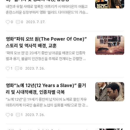
인 아버지 딘(브래들리 휫포드)과 최면술사인 어머니 미시
글 내용
(캐서린 키너)와 함께 시간을 보내면서 불안한 행동을 알아
내전과 유혈 사태로 얼룩진 아프리카 시에라리온의 어둡고
차리기 시작하고 아미티지 사유지의 흑인 직원들과 섬뜩한
혼란스러운 심장부에서 영화 '블러드 다이아몬드'의 가슴
상호작용을 마주하게 됩니다. 기괴하고 로봇적인 매너를
아픈 이야기가 펼쳐진다. 다이아몬드 밀수, 정치적 부패, 무
작성시간
0
0
2023. 7. 27.
보여줍니다. 머무는 동안 Chris는 Armitage의 친구와 이
고한 생명에 대한 무자비한 착취를 배경으로 한 이 매력적
웃을 만납니다. 모두 그에게 지나..
인 드라마는 광채로 위장한 저주를 지닌 단 하나의 애매한
보석을 쫓는 세 사람의 삶을 파헤칩니다. 영화 줄거리 이 영
영화“파워 오브 원(The Power Of One)”
화는 1990년대 후반의 혼돈 속에서 원주민 어부이자 가장
스토리 및 역사적 배경, 교훈
인 솔로몬 밴디(디몬 하운수)는 RUF(혁명통일전선)로 알
글 내용
려진 반란군이 평화로운 마을을 습격했을 때 그의 세계가
'파워 오브 원'은 20세기 중반 남아공을 배경으로 인종차
폭력적으로 산산이 부서지는 것을 발견하는 것으로 줄거리
별과 용기, 불굴의 인간정신을 주제로 전개되는 강렬한 드
가 시작됩니다. 솔로몬은 아내 마리아와 자녀인 디아, 은얀
라마다. Bryce Courtenay의 동명 소설을 원작으로 199
작성시간
1
0
2023. 7. 26.
다와 헤어져 강제로 다이아몬드 광산에서 노예 노동을 하
2년에 개봉한 이 영화는 Peter Philip Kenneth-Keith
게 됩니다. 그곳에서 그는 욕망과 절..
또는 간단히 피케이라는 어린 백인 소년의 이야기를 들려
줍니다. 영화의 주요 스토리 피케이는 심하게 분열되고 인
영화“노예 12년(12 Years a Slave)” 줄거
종적으로 분리된 사회에서 희망과 화합의 등대가 됩니다.
리 및 시대적배경, 인종차별 극복
이야기는 1939년 영국 소년 피케이가 부모의 비극적인 죽
글 내용
음 이후 외조부모와 함께 살기 위해 남아프리카로 보내지
"노예 12년"은 19세기 중반에 납치되어 노예로 팔린 자유
면서 시작됩니다. 그가 도착하자마자 그는 백인이 아닌 인
아프리카계 미국인 솔로몬 노섭의 실화를 바탕으로 한 강
구를 억압하는 정부가 부과한 인종 분리 및 차별 시스템인
력하고 잊히지 않는 역사 드라마입니다. 이 영화는 12년 동
작성시간
0
1
2023. 7. 26.
아파르트헤이트의 냉혹한 현실과 마주하게 됩니다. PK 수
안 잔인한 노예 제도 아래에서 살아남고 존엄성을 유지하
많은 흑인 동급생..
기 위해 고군분투하는 솔로몬의 참혹한 여정을 그립니다.
이 영화의 줄거리 영화는 1841년 솔로몬 노섭(치웨텔 에지