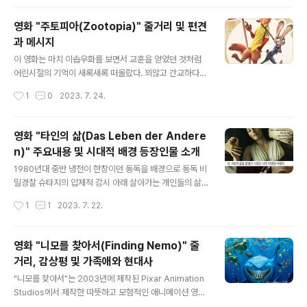
착한 어린 쓰레기 소년 링귀니의 요리 마법을..
내용 영화 겨울왕국의 주요 내용에 대해 이야기해보겠습니
다. 눈 덮인 산 속에 자리 잡은 매혹적인 아렌델 왕국에서
영화 "주토피아(Zootopia)" 줄거리 및 편견
마법, 사랑, 자기 발견의 이야기가 펼쳐집니다. "겨울왕
과 메시지
국"은 얼음과 눈을 조종할 수 있는 독특하고 비범한 재능을
글 내용
가진 왕위 계승자 엘사를 중심으로 합니다. 하지만 이 선물
이 영화는 마치 이솝우화를 보면서 교훈을 얻었던 것처럼
은 그녀를 고난과 두려움, 그리고 궁극적으로 자신의 진정
어린시절의 기억이 새록새록 떠올랐다. 꾀많고 간교하다고
한 자아를 발견하는 여정으로 이끄는 짐이 된다. 이야기는
알려져있는 여우, 약한 토끼, 강한 맹수들... 우리가 생각하
작성시간
1
0
2023. 7. 24.
엘사와 그녀의 여동생 안나가 그들의 궁전에서 즐겁게 놀
는 귀여운 동물들이 대거 출연하며 재미와 교훈을 선사한
면서 시작됩니다. 엘사의 힘은..
다. 영화의 줄거리 이 영화의 줄거리에 대해 이야기 해보자
면, 모든 모양과 크기의 의인화된 동물들이 조화롭게 살고
영화 "타인의 삶(Das Leben der Andere
있는 분주한 대도시 주토피아에서 주디 홉스라는 젊고 야
n)" 주요내용 및 시대적 배경 등장인물 소개
심찬 토끼는 꿈을 꾸었습니다. 아주 어린 나이부터 주디는
글 내용
작고 연약한 토끼에게는 불가능한 목표처럼 보였지만 경찰
1980년대 중반 냉전이 한창이던 동독을 배경으로 동독 비
이 되고 싶다는 것을 항상 알고 있었습니다. 가족과 친구들
밀경찰 슈타지의 압제적 감시 아래 살아가는 개인들의 삶
의 회의론에도 불구하고 주디의 결단력과 흔들리지 않는
을 파헤치는 영화. 재능 있는 극작가와 그의 감시관의 삶을
작성시간
1
1
2023. 7. 22.
정신은 그녀를 주토피아 경찰서에 합류한 최초의 토끼가
중심으로 한 이 영화는 배신, 구원, 그리고 연민의 변화하는
되도록 이끌었습니다. 희망과 낙천주의로 가득..
힘이라는 주제를 탐구하는 매력적인 내러티브를 제공합니
다. 영화 주요 내용 이야기는 저명한 극작가 게오르그 드라
영화 "니모를 찾아서(Finding Nemo)" 줄
이만과 그의 파트너이자 유명 여배우인 크리스타-마리아
거리, 감상평 및 가족애와 현대사
실란트가 거주하는 동베를린에서 시작됩니다. 그들은 동독
글 내용
정권에 충성하는 것처럼 보이는 지적 및 예술적 엘리트의
"니모를 찾아서"는 2003년에 제작된 Pixar Animation
일부입니다. 그러나 그들도 모르게 드라이먼에 대한 원한
Studios에서 제작한 따뜻하고 모험적인 애니메이션 영화
을 품고 있는 브루노 헴프 장관은 슈타지에게 부부에 대한
입니다. 헌신적인 흰동가리 말린이 잃어버린 아들 니모를