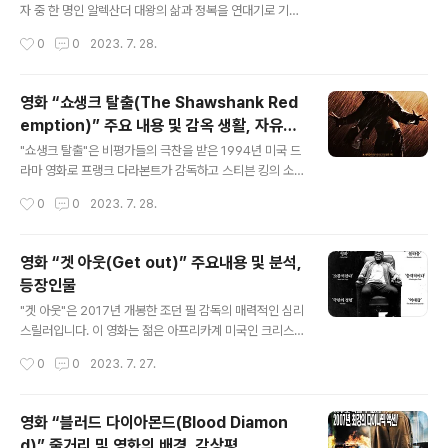
에 대해 선고를 받는다는 것을 알게 됩니다. 가슴에 나비 문
자 중 한 명인 알렉산더 대왕의 삶과 정복을 연대기로 기록
신이 새겨진 그는 "빠삐용"이라는 별명을 얻었고 드넓은 프
한 올리버 스톤 감독의 2004년 장대한 역사 드라마 영화
작성시간
0
0
2023. 7. 28.
랑스령 기아나 한가운데에 위치한 악명 높은 악마의 섬 형
입니다. 그의 야심 찬 군사 작전에 걸쳐 영화는 그의 성격과
벌 식민지에서 평생 감금되어 있습니다..
고대 세계에 대한 심오한 영향을 형성한 개인 및 정치적 투
쟁을 탐구합니다. 영화 줄거리 영화는 알렉산더가 기원전
영화 “쇼생크 탈출(The Shawshank Red
356년에 마케도니아의 필리포스 2세와 올림피아스 여왕
emption)” 주요 내용 및 감옥 생활, 자유의
사이에서 태어나면서 시작됩니다. 어렸을 때부터 알렉산더
글 내용
소중함
의 운명은 제우스의 아들이라는 신성한 유산에 대한 어머
"쇼생크 탈출"은 비평가들의 극찬을 받은 1994년 미국 드
니의 믿음에 의해 영향을 받았습니다. 저명한 철학자 아리
라마 영화로 프랭크 다라본트가 감독하고 스티븐 킹의 소
스토텔레스의 지도 아래 그는 지식, 군사 전략, 지적 추구에
설 "리타 헤이워드와 쇼생크 탈출"을 원작으로 합니다. 영
작성시간
0
0
2023. 7. 28.
대한 갈증을 키워 미래의 정복과 유산을 위한 발판을 마련
화의 주요 내용 영화의 내러티브는 젊고 성공한 은행가 앤
했습니다. 알렉산더가 청년으로 성장..
디 듀프레인(팀 로빈스가 연기)의 삶을 중심으로 주요 내용
이 전개됩니다. 자신의 결백을 강력하게 선언했음에도 불
영화 “겟 아웃(Get out)” 주요내용 및 분석,
구하고 앤디는 가혹하고 위협적인 최대 보안 감옥인 쇼생
등장인물
크 감옥에서 유죄 판결을 받고 두 번 연속으로 종신형을 선
글 내용
고받습니다. 쇼생크의 차갑고 가혹한 벽 안에서 앤디는 생
"겟 아웃"은 2017년 개봉한 조던 필 감독의 매력적인 심리
존이 동맹과 부패, 폭력 및 절망의 그물을 탐색하는 능력에
스릴러입니다. 이 영화는 젊은 아프리카계 미국인 크리스
달려 있는 암울한 현실에 직면합니다. 이 잔인한 세상에 새
워싱턴(다니엘 칼루야)이 백인 여자친구 로즈 아미티지(앨
작성시간
0
0
2023. 7. 27.
로 온 앤디는 초기 도전에 직면하고 가혹한 감옥 환경에 적
리슨 윌리엄스)의 부모를 처음으로 만나기 위해 교외에 있
응하기 위해 고군분투합니다. 그러나 ..
는 집을 방문했을 때의 경험을 중심으로 전개됩니다. 영화
의 주요 내용 처음에는 주말이 친근하고 무해한 모임처럼
영화 “블러드 다이아몬드(Blood Diamon
보입니다. 그러나 크리스는 로즈의 가족인 신경외과 의사
d)” 줄거리 및 영화의 배경, 감상평