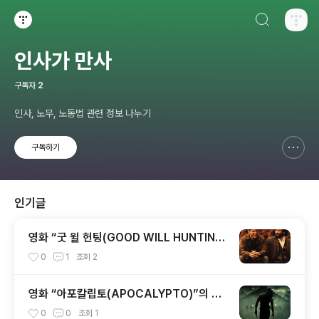
검색하기
티스토리
인사가 만사
구독자
2
인사, 노무, 노동법 관련 정보 나누기
구독하기
신고하기 레이어
열기
인기글
영화 “굿 윌 헌팅(GOOD WILL HUNTIN
G)”의 줄거리 및 감상평, MIT대학교
0
1
조회
2
영화 “아포칼립토(APOCALYPTO)”의 줄
거리 및 시대적 배경, 논란 정리
0
0
조회
1