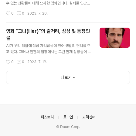
청하기 위해 그를 찾아오자 밥 리의 삶은 예상치 못한 방향
수 있는 상황들에 대해 묘사한 영화입니다. 실제로 인간복
으로 흘러간다. 은퇴한 장교인 존슨 대령은 미국 대통령에
제가 가능한 현대 과학기술은 여러 가지 생각해봐야 할 문
작성시간
0
0
2023. 7. 20.
대한 잠재적인 암살 시도를..
제들이 있겠습니다. 영화 아일랜드 주요내용 이 영화의 주
요용에 대해 적어보겠습니다. 먼 미래에 "아일랜드"로 알려
진 독립 시설에는 링컨6-에코와 조던2-델타가 있습니다.
영화 "그녀(Her)"의 줄거리, 상상 및 등장인
주민들은 자신들이 나머지 인류를 몰살시킨 치명적인 오염
물
의 생존자라고 믿습니다. 그들의 하루는 세심하게 짜여 있
글 내용
으며, 감금 너머의 낙원인 "아일랜드"에 접근할 수 있는 복
AI가 우리 생활에 점점 자리잡음에 있어 생활의 편리를 주
권 당첨을 간절히 기대하고 있습니다. 복권에 당첨되어 시
고 있다. 그러나 인간의 입장에서는 그런 현재 상황들이 모
설을 떠난 사람은 톰 링컨이라는 이전 거주자 한 명뿐입니
두 긍정적으로 작용할까라는 상상을 해보게 된다. AI와 인
작성시간
0
0
2023. 7. 19.
다. 링컨은 반복되는 꿈과 외부 세계에 대한 점점 커져가는
간 간의 사랑이라는 주제로 재미있게 스토리를 풀어가는
호기심에 시달립니다. 어느 날 밤, 그..
영화 "그녀(Her)"에 대해 작성해 보겠습니다. 영화 “그녀
(her)”의 줄거리 가까운 미래에는 기술이 발전하여 인공지
더보기
능이 일상이 되는 세상이 만들어졌습니다. 본 작품은 감성
적이고 내성적인 남자 테오도르 톰블리와 첨단 인공지능
운영체제 사만다의 파격적인 사랑 이야기를 그린 작품입니
다. 호아킨 피닉스가 연기한 테오도르는 고객을 대신하여
진심 어린 편지를 작성하는 회사에서 일하는 재능 있고 내
성적인 작가입니다. 다른 사람에게 감정을 표현하는 데 능
의안내
티스토리
로그인
고객센터
숙함에도 불구하고 루니 마라가 연기한 ..
© Daum Corp.