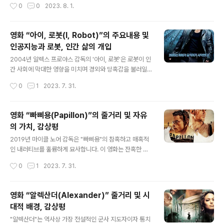
작성시간
0
0
2023. 8. 1.
스의 딸입니다. 그녀는 고객에 대한 압도적인 증거에도 불
되며 계약 살인범과 택시 운전사라는 전혀 다른 두 남자의
구하고 고객의 결백을 믿습니다. ..
강렬하고 치명적인 만남을 따라갑니다. 영화의 줄거리 영
화는 분주한 로스앤젤레스의 밤거리에서 시작된다. 맥스는
영화 “아이, 로봇(I, Robot)”의 주요내용 및
자신의 리무진 회사를 소유하는 꿈을 가진 평범한 택시 운
인공지능과 로봇, 인간 삶의 개입
전사이지만 몇 년 동안 택시 운전에 갇혀 있습니다. 그는 매
글 내용
력적이고 예리한 변호사 애니 파렐(제다 핀켓 스미스)을 만
2004년 알렉스 프로야스 감독의 '아이, 로봇'은 로봇이 인
나 그녀의 아름다움과 지성을 짧은 시간 동안 감동시킨다.
간 사회에 막대한 영향을 미치며 경외와 당혹감을 불러일
맥스의 인생은 그가 다음 요금인 빈센트(톰 크루즈)를 선택
으키는 미래에 관객을 몰입시킨다. 이 영화는 2035년을
작성시간
0
1
2023. 7. 31.
하면서 어두워집니다. 빈센트는 처음에는 사업가로 보이는
배경으로 NS-5로 알려진 휴머노이드 로봇이 유비쿼터스
카리스마 있고 수수께끼이며 흠잡을 데없..
가 되어 다양한 역할에서 인류에게 없어서는 안 될 조력자
역할을 하는 세상을 상상합니다. 이 내러티브는 인간-로봇
영화 “빠삐용(Papillon)”의 줄거리 및 자유
상호 작용의 복잡한 복잡성을 파헤치며 로봇이 일상생활에
의 가치, 감상평
점점 더 널리 보급됨에 따라 생각을 자극하는 도덕적 딜레
글 내용
마를 제기합니다. 영화의 주요 내용 영화는 2035년의 매
2019년 마이클 노어 감독은 "빠삐용"의 참혹하고 매혹적
혹적인 일면으로 시작합니다. 로봇 공학의 놀라운 발전으
인 내러티브를 훌륭하게 묘사합니다. 이 영화는 잔혹한 형
로 외관과 기능이 인간과 매우 흡사한 NS-5 모델이 도입
벌 제도의 가혹한 구속 속에서 불굴의 죄수 앙리 "빠삐용"
작성시간
0
1
2023. 7. 31.
되었습니다. 존경받는 USR(U.S. Robotics) 회사에서 제
샤리에르가 자유를 가차없이 추구하는 과정을 연대기로 기
조한 이 로봇은 인간을 보호..
록합니다. 영화 줄거리 이 영화의 줄거리에 대해 말해보자
면, 1930년대 프랑스의 암울한 배경을 배경으로 이야기는
영화 “알렉산더(Alexander)” 줄거리 및 시
카리스마 있고 근심 없는 금고털이범 앙리 샤리에르와 함
대적 배경, 감상평
께 시작됩니다. 회색빛 그림자 속에서 그는 자신이 고발의
글 내용
그물에 걸려 자신이 단호하게 부인하는 범죄인 포주 살해
"알렉산더"는 역사상 가장 전설적인 군사 지도자이자 통치