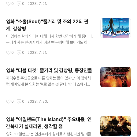
작성시간
0
0
2023. 7. 21.
은밀한 감시를 명령합니다. 고도로 숙련된 슈타지 장교인
찾기 위해 모험을 떠나는 이야기입니다. 수많은 장애물과
게르트 비즐러 대위가 임무에 배정됩니다. ..
잊을 수 없는 캐릭터에 직면한 말린의 아들 찾기는 부모와
자식 간의 유대감, 두려움 극복의 중요성, 우정의 힘에 대한
영화 "소울(Soul)"줄거리 및 조와 22의 관
감동적인 탐구입니다. 영화의 줄거리 이야기는 말린과 그
계, 감상평
의 아내 코랄이 행복하게 살고 있는 Great Barrier Reef
글 내용
의 아름다운 바다에서 시작됩니다. 산호는 알을 가지고 기
이 영화는 삶의 의미에 대해 다시 한번 생각하게 해 줍니다.
다리고 있으며 아이들의 도착을 간절히 기다리고 있습니
우리가 사는 인생 자체가 어떨 땐 무의미해 보이기도 하고,
다. 비극적으로 그들의 평화로운 삶은 잔인한 바라쿠다가
어떨 땐 매우 큰 의미가 있기도 한 것처럼 느껴지기도 합니
작성시간
0
0
2023. 7. 21.
그의 집을 공격하여 말린이 의식을 잃고 코랄과 알 중 하나
다. 우리 인생 자체를 한번 돌아보며 많은 생각을 하게 해주
를 제외한 모든 ..
는 가슴 따뜻한 영화 "소울"을 살펴봅시다. 영화 “소울” 줄
거리 "소울"은 2020년 개봉한 피트 닥터 감독의 진심 어
영화 "더블 타겟" 줄거리 및 감상평, 등장인물
린 생각을 자극하는 애니메이션 영화입니다. 이야기는 재
글 내용
저격수를 주인공으로 다룬 영화는 많이 있지만, 이 영화처
즈에 대한 열정을 가진 중학교 음악 교사 조 가드너에 의해
럼 재미있게 본 영화는 별로 없는 것 같다. 밥 리 스웨거의
펼쳐집니다. 조는 성공적인 재즈 뮤지션이 되는 꿈을 꾸고
생존을 위한 처철한 사투와 음모 그리고, 그걸 해결해 나가
있으며 자신의 목표를 달성하는 데 한 기가 남았다고 믿습
며 결국은 승리자가 된다. 통쾌한 액션과 재미를 선사하는
니다. 영화가 시작되면서 조는 전설적인 색소폰 연주자 도
작성시간
0
0
2023. 7. 20.
영화라고 할 수 있다. 영화 줄거리 이 영화 줄거리에 대해
로테아 윌리엄스가 이끄는 유명한 재즈 4중주단과 함께 연
적어보자면, 밥 이 스웨거는 전직 해병대 저격수로 에티오
주할 예기치 않은 기..
피아에서 비극적인 임무를 수행한 후 산속의 은둔 생활로
영화 "아일랜드(The Island)" 주요내용, 인
은퇴했습니다. 그는 개와 함께 은둔 생활을 하며 과거의 기
간복제가 실제라면, 생각할 점
억에 사로잡혀 있습니다. 그러나 아이작 존슨 대령(대니 글
글 내용
로버)과 그의 동료 잭 페인(엘리아스 코티스)이 도움을 요
영화 "아일랜드"는 인간복제가 실제로 시행된다면 벌어질