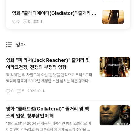
영화 "글래디에이터(Gladiator)" 줄거리 및
역사적 배경, 감상평
0
0
조회
1
영화
분류 전체보기
주요 글 목록
영화 "잭 리처(Jack Reacher)" 줄거리 및
이라크전쟁, 전쟁의 부정적 영향
글 내용
잭 리처'는 리 차일드의 소설 '원샷'을 원작으로 크리스토퍼
맥쿼리 감독이 2012년 개봉한 스릴 넘치는 액션 영화다.
이 영화는 피츠버그 시에서 난처한 사건에 휘말리는 수수
작성시간
0
5
2023. 8. 1.
께끼 같고 고도로 숙련된 전직 군사 수사관 잭 리처를 따라
갑니다. 영화의 주요 내용 영화는 충격적이고 무의미한 폭
력 행위로 시작된다. 숙련된 저격수가 고립된 주차장에 자
영화 "콜래트럴(Collateral)" 줄거리 및 맥
리를 잡고 무고한 보행자에게 발포하여 5명이 사망하고 여
스의 입장, 청부살인 폐해
러 명이 부상을 입었습니다. 경찰은 살인 무기와 정황 증거
글 내용
를 가지고 발견된 전직 군 저격수 제임스 바를 신속히 체포
"콜래트럴"은 2004년 개봉한 매력적인 범죄 스릴러로 마
합니다. 지방 검사실은 법정에서 바를 대변하기 위해 뛰어
이클 만이 감독하고 톰 크루즈와 제이미 폭스가 주연을 맡
난 변호인 헬렌을 임명합니다. 헬렌은 도시 지방 검사 알렉
았습니다. 이 영화는 로스앤젤레스에서 하룻밤 동안 진행