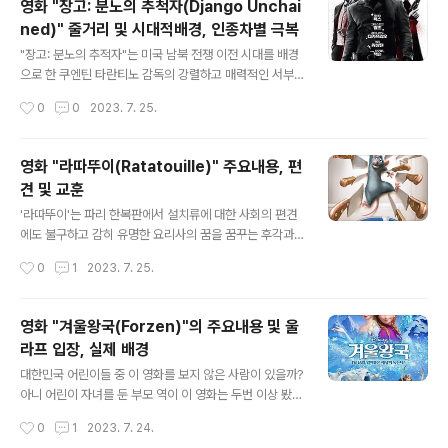
영화 "장고: 분노의 추척자(Django Unchai
오포 분)이 아내 앤 햄튼(켈시 스콧 분)과 두 자녀와 함께 살
ned)" 줄거리 및 시대적배경, 인종차별 극복
고 있는 뉴욕 사라토가 스프링스에서 시작된다. 솔로몬은
글 내용
재능 있고 교육받은 음악가로 상당한 수입을 올리고 유색
"장고: 분노의 추적자"는 미국 남북 전쟁 이전 시대를 배경
인종의 자유인으로서의 자유를 즐깁니다. 어느 운명적인
으로 한 쿠엔틴 타란티노 감독의 강렬하고 매력적인 서부
날, 브라운과 해밀턴이라는 두 명의 사기꾼이 여행하는 서
영화입니다. 이 이야기는 이전에 노예였던 장고가 자신과
작성시간
0
0
2023. 7. 25.
커스 단원인 척 솔로몬에게 접근합니다. 그들은 그에게 뮤
헤어지고 잔인한 농장 주인에게 팔린 아내 브룸힐다를 찾
지션으로서 그들의 쇼에 참여할 수..
아 구출하는 여정을 따라갑니다. 흑인 노예들의 삶과 잔인
한 상황에 대해 적나라한 묘사가 있고 오늘날 그에 대해 생
영화 "라따뚜이(Ratatouille)" 주요내용, 편
각하게 됩니다. 영화 줄거리 영화 줄거리에 대해 이야기 해
견 및 교훈
보자면, 주인공 장고가 슐츠 박사라는 독일 현상금 사냥꾼
글 내용
에 의해 해방되는 것으로 시작됩니다. 슐츠는 장고의 지능
'라따뚜이'는 파리 한복판에서 설치류에 대한 사회의 편견
과 용기에 깊은 인상을 받았으며 브리틀 형제로 알려진 세
에도 불구하고 감히 유명한 요리사의 꿈을 꿈꾸는 후각과
명의 악명 높은 무법자를 식별하고 체포하는 데 도움을 주
미각을 가진 쥐 레미의 황홀한 이야기를 담고 있다. 영화 주
작성시간
0
1
2023. 7. 25.
는 대가로 장고에게 자유를 제공합니다. 그들은 장고의 노
요내용 레미의 열망은 "누구나 요리할 수 있다"는 모토가
예화와 그가 여전히 감정적으로 가지고 있..
작은 설치류에게 희망의 횃불 역할을 하는 유명하지만 사
망한 요리사인 구스토에 대한 존경심에서 불이 붙습니다.
영화 "겨울왕국(Forzen)"의 주요내용 및 울
영화는 레미가 그의 형제 에밀과 그의 아버지 장고를 포함
라프 입장, 실제 배경
한 그의 대가족과 함께 하수구에 사는 것으로 시작됩니다.
글 내용
다른 쥐들은 쓰레기를 뒤지는 일로 번성하지만 레미는 좋
대한민국 어린이들 중 이 영화를 보지 않은 사람이 있을까?
은 음식에 대한 친화력이 그를 돋보이게 합니다. 그는 쥐 식
아니 어린이 자녀를 둔 부모 역이 이 영화는 두번 이상 봤을
민지에서 분리 된 후 우연히 구스토의 식당을 발견했습니
것 같습니다. 아주 탄탄한 스토리와 환상적인 그래픽, 감동
작성시간
0
1
2023. 7. 24.
다. 레스토랑에서 레미는 부엌에서는 서툴지만 마음씨는
적인 음악까지 선사하는 영화입니다. 영화 겨울왕국 주요