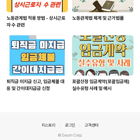
노동관계법 적용 방법 - 상시근로
노동관계법 체계 및 근거법률
자 수 관련
퇴직금 미지급 신고, 임금체불 대
포괄산정 임금계약(포괄임금제)
응 및 간이대지급금 신청
실수유형 사례 및 예시
의안내
티스토리
로그인
고객센터
© Daum Corp.