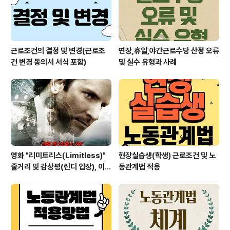
를 제외한 모든 ..
근로조건의 결정 및 변경(근로조
연장,휴일,야간근로수당 산정 오류
건 변경 동의서 서식 포함)
및 실수 유형과 사례
영화 "리미트리스(Limitless)"
현장실습생(학생) 근로조건 및 노
줄거리 및 감상평(린디 입장), 이런
동관계법 적용
약 상상해보기