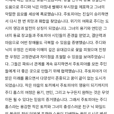
도움으로 주디와 닉은 마침내 벨웨더 부시장을 체포하고 그녀의
악랄한 음모를 세상에 폭로했습니다. 주토피아는 진실이 승리하면
서 다시 한 번 희망과 화합을 찾았습니다. 위기의 여파로 주디는 도
시의 영감과 발전의 상징이 되었습니다. 그녀의 용기와 연민은 그
녀의 동료 장교들과 주토피아 시민들의 존경을 얻었고, 결단력과
마음으로 어떤 장애물도 극복할 수 있음을 증명했습니다. 주디와
닉의 우정은 신뢰와 이해의 깊은 유대감으로 꽃을 피웠으며 진정
한 우정은 고정관념과 차이점을 초월할 수 있음을 보여주었습니
다. 그들은 파트너 관계를 계속 유지하면서 주토피아를 모든 주민
들에게 더 좋은 곳으로 만들기 위해 협력했습니다. 주토피아가 더
밝은 미래를 품으면서 다양성이 존중되고 꿈이 끝이 없는 도시가
되었습니다. 작은 마을의 토끼에서 주토피아의 영웅이 되기까지의
주디 홉스의 여정은 용기, 연민, 그리고 누구든지 원하는 것은 무엇
이든 될 수 있다는 믿음의 증거였습니다. 그래서 주토피아는 주디
홉스라는 용감한 작은 토끼와 그녀의 충성스러운 친구 닉 와일드
의 불굴의 정신 덕분에 조화와 수용이 지배하는 꿈의 도시로 번성