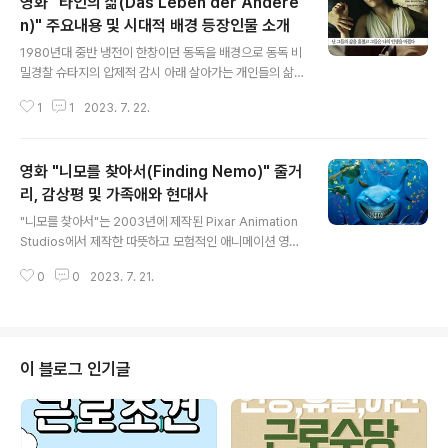
영화 "타인의 삶(Das Leben der Andere
n)" 주요내용 및 시대적 배경 등장인물 소개
글 내용
1980년대 중반 냉전이 한창이던 동독을 배경으로 동독 비
밀경찰 슈타지의 압제적 감시 아래 살아가는 개인들의 삶
을 파헤치는 영화. 재능 있는 극작가와 그의 감시관의 삶을
1
1
2023. 7. 22.
중심으로 한 이 영화는 배신, 구원, 그리고 연민의 변화하는
힘이라는 주제를 탐구하는 매력적인 내러티브를 제공합니
다. 영화 주요 내용 이야기는 저명한 극작가 게오르그 드라
영화 "니모를 찾아서(Finding Nemo)" 줄거
이만과 그의 파트너이자 유명 여배우인 크리스타-마리아
실란트가 거주하는 동베를린에서 시작됩니다. 그들은 동독
리, 감상평 및 가족애와 현대사
글 내용
정권에 충성하는 것처럼 보이는 지적 및 예술적 엘리트의
"니모를 찾아서"는 2003년에 제작된 Pixar Animation
일부입니다. 그러나 그들도 모르게 드라이먼에 대한 원한
Studios에서 제작한 따뜻하고 모험적인 애니메이션 영화
을 품고 있는 브루노 헴프 장관은 슈타지에게 부부에 대한
입니다. 헌신적인 흰동가리 말린이 잃어버린 아들 니모를
은밀한 감시를 명령합니다. 고도로 숙련된 슈타지 장교인
0
0
2023. 7. 21.
찾기 위해 모험을 떠나는 이야기입니다. 수많은 장애물과
게르트 비즐러 대위가 임무에 배정됩니다. ..
잊을 수 없는 캐릭터에 직면한 말린의 아들 찾기는 부모와
자식 간의 유대감, 두려움 극복의 중요성, 우정의 힘에 대한
감동적인 탐구입니다. 영화의 줄거리 이야기는 말린과 그
의 아내 코랄이 행복하게 살고 있는 Great Barrier Reef
이 블로그 인기글
의 아름다운 바다에서 시작됩니다. 산호는 알을 가지고 기
다리고 있으며 아이들의 도착을 간절히 기다리고 있습니
다. 비극적으로 그들의 평화로운 삶은 잔인한 바라쿠다가
그의 집을 공격하여 말린이 의식을 잃고 코랄과 알 중 하나