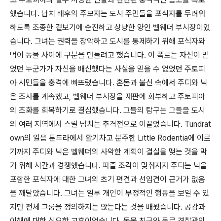
했습니다. 납치 배후의 주모자는 도시 주민들을 포식자를 두려워
하도록 조종한 겉보기에 순진하고 상냥한 양인 벨웨더 부시장이었
습니다. 그녀는 권력을 장악하고 도시를 통제하기 위해 포식자와
먹이 동물 사이에 구분을 만들려고 했습니다. 이 폭로는 자신이 믿
었던 누군가가 자신을 배신했다는 사실을 믿을 수 없었던 주토피
아 시민들을 충격에 빠뜨렸습니다. 혼돈과 불신 속에서 주디와 닉
은 조사를 계속했고, 벨웨더 부시장을 재판에 회부하고 주토피아
의 조화를 회복하기로 결심했습니다. 그들의 탐구는 그들을 도시
의 여러 지역에서 스릴 넘치는 추격전으로 이끌었습니다. Tundrat
own의 얼음 툰드라에서 활기차고 분주한 Little Rodentia에 이르
기까지 주디와 닉은 벨웨더의 사악한 계획이 결실을 맺는 것을 막
기 위해 시간과 경쟁했습니다. 퍼즐 조각이 맞춰지자 주디는 닉을
포함한 포식자에 대한 그녀의 초기 편견과 선입견이 근거가 없음
을 깨달았습니다. 그녀는 일부 개인이 부정적인 행동을 보일 수 있
지만 전체 그룹을 정의하지는 않는다는 것을 배웠습니다. 공감과
이해에 대한 심오한 교훈이었습니다. 동물 친구와 동료 경찰관의